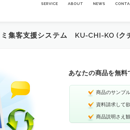
コ
SERVICE
ABOUT
NEWS
CONT
ン
テ
ン
ツ
へ
ス
キ
ッ
プ
ミ集客支援システム KU-CHI-KO (ク
あなたの商品を無料
商品のサンプ
資料請求して
商品説明さえ