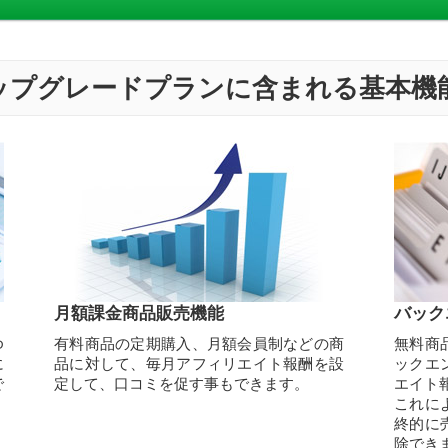
特徴アップグレードプランに含まれる基本機
月額課金商品販売機能
バック
ゆ
有料商品の定期購入、月額会員制などの商
無料商
に
品に対して、毎月アフィリエイト報酬を設
ックエ
で
定して、口コミを促す事もできます。
エイト
これに
終的に
除でき