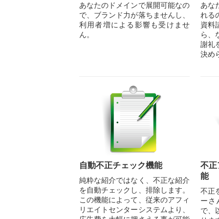
あなたのドメインで展開可能なの
あな
で、ブランド力が落ちませんし、
れる
利用者増による影響も受けませ
資料
ん。
ら、
謝礼
決め
自動不正チェック機能
不正
能
純粋な紹介ではなく、不正な紹介
を自動チェックし、排除します。
不正
この機能によって、従来のアフィ
ーさ
リエイトセンターシステムより、
で、